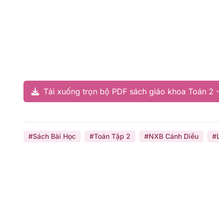
Tải xuống trọn bộ PDF sách giáo khoa Toán 2 -
#Sách Bài Học
#Toán Tập 2
#NXB Cánh Diều
#