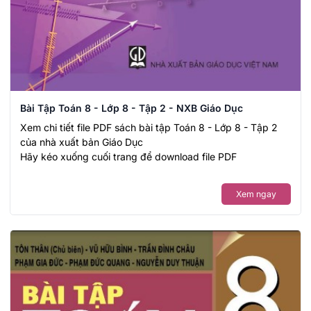
Bài Tập Toán 8 - Lớp 8 - Tập 2 - NXB Giáo Dục
Xem chi tiết file PDF sách bài tập Toán 8 - Lớp 8 - Tập 2
của nhà xuất bản Giáo Dục
Hãy kéo xuống cuối trang để download file PDF
Xem ngay