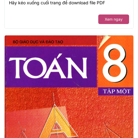
Hãy kéo xuống cuối trang để download file PDF
Xem ngay