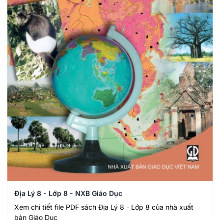
Địa Lý 8 - Lớp 8 - NXB Giáo Dục
Xem chi tiết file PDF sách Địa Lý 8 - Lớp 8 của nhà xuất
bản Giáo Dục