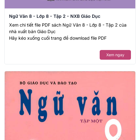
Ngữ Văn 8 - Lớp 8 - Tập 2 - NXB Giáo Dục
Xem chi tiết file PDF sách Ngữ Văn 8 - Lớp 8 - Tập 2 của
nhà xuất bản Giáo Dục
Hãy kéo xuống cuối trang để download file PDF
Xem ngay