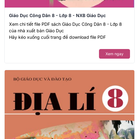
Giáo Dục Công Dân 8 - Lớp 8 - NXB Giáo Dục
Xem chi tiết file PDF sách Giáo Dục Công Dân 8 - Lớp 8
của nhà xuất bản Giáo Dục
Hãy kéo xuống cuối trang để download file PDF
Xem ngay