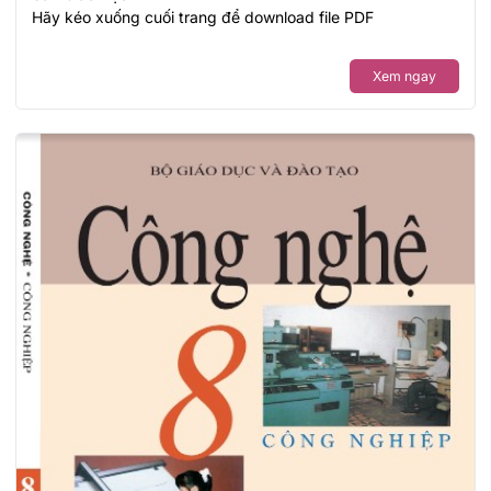
Hãy kéo xuống cuối trang để download file PDF
Xem ngay