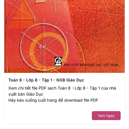
Toán 8 - Lớp 8 - Tập 1 - NXB Giáo Dục
Xem chi tiết file PDF sách Toán 8 - Lớp 8 - Tập 1 của nhà
xuất bản Giáo Dục
Hãy kéo xuống cuối trang để download file PDF
Xem ngay