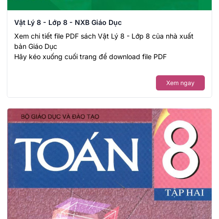
Vật Lý 8 - Lớp 8 - NXB Giáo Dục
Xem chi tiết file PDF sách Vật Lý 8 - Lớp 8 của nhà xuất
bản Giáo Dục
Hãy kéo xuống cuối trang để download file PDF
Xem ngay