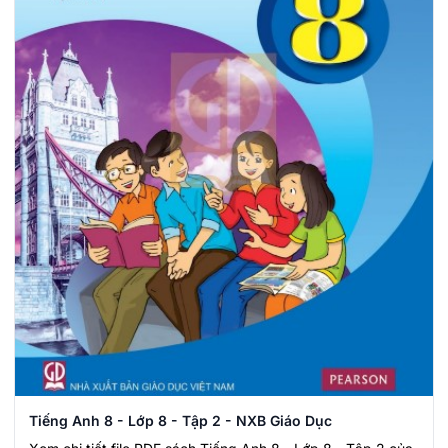
Tiếng Anh 8 - Lớp 8 - Tập 2 - NXB Giáo Dục