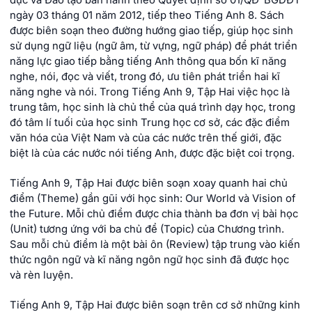
dục và Đào tạo ban hành theo Quyết định số 01/QĐ-BGDĐT
ngày 03 tháng 01 năm 2012, tiếp theo Tiếng Anh 8. Sách
được biên soạn theo đường hướng giao tiếp, giúp học sinh
sử dụng ngữ liệu (ngữ âm, từ vựng, ngữ pháp) để phát triển
năng lực giao tiếp bằng tiếng Anh thông qua bốn kĩ năng
nghe, nói, đọc và viết, trong đó, ưu tiên phát triển hai kĩ
năng nghe và nói. Trong Tiếng Anh 9, Tập Hai việc học là
trung tâm, học sinh là chủ thể của quá trình dạy học, trong
đó tâm lí tuối của học sinh Trung học cơ sở, các đặc điểm
văn hóa của Việt Nam và của các nước trên thế giới, đặc
biệt là của các nước nói tiếng Anh, được đặc biệt coi trọng.
Tiếng Anh 9, Tập Hai được biên soạn xoay quanh hai chủ
điểm (Theme) gần gũi với học sinh: Our World và Vision of
the Future. Mỗi chủ điểm được chia thành ba đơn vị bài học
(Unit) tương ứng với ba chủ để (Topic) của Chương trình.
Sau mỗi chủ điểm là một bài ôn (Review) tập trung vào kiến
thức ngôn ngữ và kĩ năng ngôn ngữ học sinh đã được học
và rèn luyện.
Tiếng Anh 9, Tập Hai được biên soạn trên cơ sở những kinh