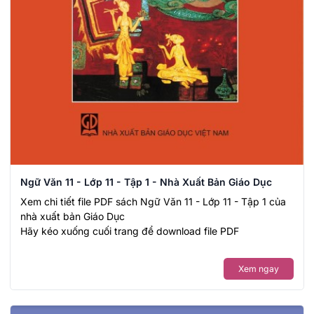
Ngữ Văn 11 - Lớp 11 - Tập 1 - Nhà Xuất Bản Giáo Dục
Xem chi tiết file PDF sách Ngữ Văn 11 - Lớp 11 - Tập 1 của
nhà xuất bản Giáo Dục
Hãy kéo xuống cuối trang để download file PDF
Xem ngay