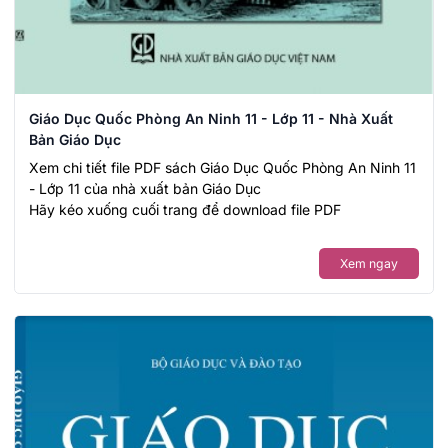
Giáo Dục Quốc Phòng An Ninh 11 - Lớp 11 - Nhà Xuất
Bản Giáo Dục
Xem chi tiết file PDF sách Giáo Dục Quốc Phòng An Ninh 11
- Lớp 11 của nhà xuất bản Giáo Dục
Hãy kéo xuống cuối trang để download file PDF
Xem ngay