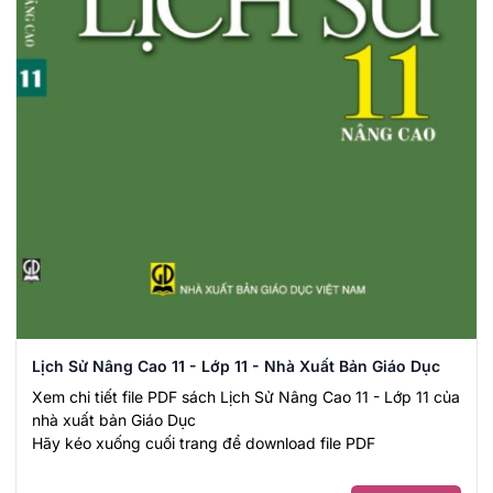
Lịch Sử Nâng Cao 11 - Lớp 11 - Nhà Xuất Bản Giáo Dục
Xem chi tiết file PDF sách Lịch Sử Nâng Cao 11 - Lớp 11 của
nhà xuất bản Giáo Dục
Hãy kéo xuống cuối trang để download file PDF