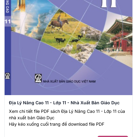
Địa Lý Nâng Cao 11 - Lớp 11 - Nhà Xuất Bản Giáo Dục
Xem chi tiết file PDF sách Địa Lý Nâng Cao 11 - Lớp 11 của
nhà xuất bản Giáo Dục
Hãy kéo xuống cuối trang để download file PDF