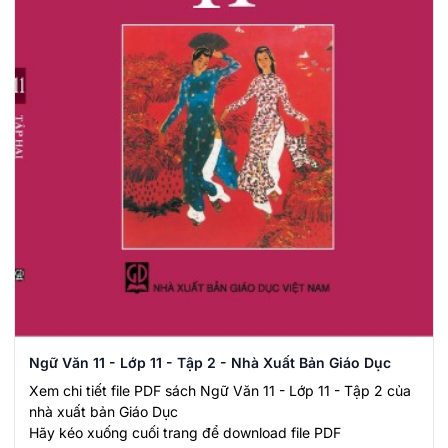
Ngữ Văn 11 - Lớp 11 - Tập 2 - Nhà Xuất Bản Giáo Dục
Xem chi tiết file PDF sách Ngữ Văn 11 - Lớp 11 - Tập 2 của
nhà xuất bản Giáo Dục
Hãy kéo xuống cuối trang để download file PDF