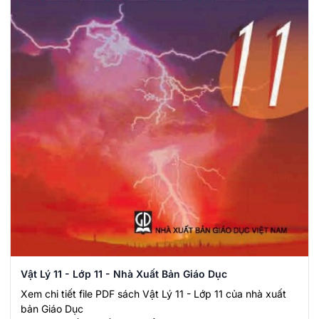
Vật Lý 11 - Lớp 11 - Nhà Xuất Bản Giáo Dục
Xem chi tiết file PDF sách Vật Lý 11 - Lớp 11 của nhà xuất
bản Giáo Dục