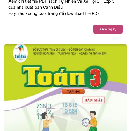
Xem chi tiết file PDF sách Tự Nhiên Và Xã Hội 3 - Lớp 3
của nhà xuất bản Cánh Diều
Hãy kéo xuống cuối trang để download file PDF
Xem ngay