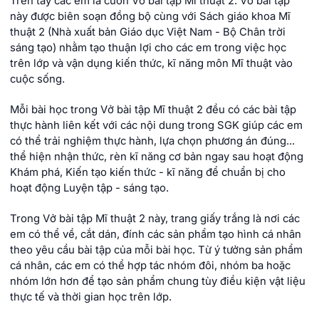
Trên tay các em là cuốn Vở bài tập Mĩ thuật 2. Vở bài tập
này được biên soạn đồng bộ cùng với Sách giáo khoa Mĩ
thuật 2 (Nhà xuất bản Giáo dục Việt Nam - Bộ Chân trời
sáng tạo) nhằm tạo thuận lợi cho các em trong việc học
trên lớp và vận dụng kiến thức, kĩ năng môn Mĩ thuật vào
cuộc sống.
Mỗi bài học trong Vở bài tập Mĩ thuật 2 đều có các bài tập
thực hành liên kết với các nội dung trong SGK giúp các em
có thể trải nghiệm thực hành, lựa chọn phương án đúng...
thể hiện nhận thức, rèn kĩ năng cơ bản ngay sau hoạt động
Khám phá, Kiến tạo kiến thức - kĩ năng để chuẩn bị cho
hoạt động Luyện tập - sáng tạo.
Trong Vở bài tập Mĩ thuật 2 này, trang giấy trắng là nơi các
em có thể về, cắt dán, đính các sản phẩm tạo hình cá nhân
theo yêu cầu bài tập của mỗi bài học. Từ ý tưởng sản phẩm
cá nhân, các em có thể hợp tác nhóm đôi, nhóm ba hoặc
nhóm lớn hơn để tạo sản phẩm chung tùy điều kiện vật liệu
thực tế và thời gian học trên lớp.