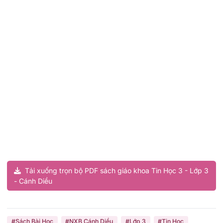
Tải xuống trọn bộ PDF sách giáo khoa Tin Học 3 - Lớp 3
- Cánh Diều
#Sách Bài Học
#NXB Cánh Diều
#Lớp 3
#Tin Học