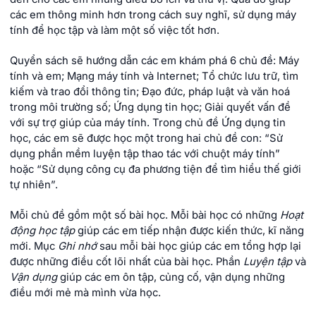
các em thông minh hơn trong cách suy nghĩ, sử dụng máy
tính để học tập và làm một số việc tốt hơn.
Quyển sách sẽ hướng dẫn các em khám phá 6 chủ đề: Máy
tính và em; Mạng máy tính và Internet; Tổ chức lưu trữ, tìm
kiếm và trao đổi thông tin; Đạo đức, pháp luật và văn hoá
trong môi trường số; Ứng dụng tin học; Giải quyết vấn đề
với sự trợ giúp của máy tính. Trong chủ đề Ứng dụng tin
học, các em sẽ được học một trong hai chủ đề con: “Sử
dụng phần mềm luyện tập thao tác với chuột máy tính”
hoặc “Sử dụng công cụ đa phương tiện để tìm hiểu thế giới
tự nhiên”.
Mỗi chủ đề gồm một số bài học. Mỗi bài học có những
Hoạt
động học tập
giúp các em tiếp nhận được kiến thức, kĩ năng
mới. Mục
Ghi nhớ
sau mỗi bài học giúp các em tổng hợp lại
được những điều cốt lõi nhất của bài học. Phần
Luyện tập
và
Vận dụng
giúp các em ôn tập, củng cố, vận dụng những
điều mới mẻ mà mình vừa học.