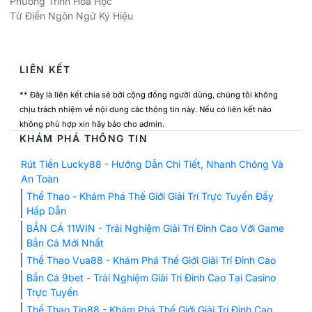
Phương Trình Hóa Học
Từ Điển Ngôn Ngữ Ký Hiệu
LIÊN KẾT
** Đây là liên kết chia sẻ bởi cộng đồng người dùng, chúng tôi không
chịu trách nhiệm về nội dung các thông tin này. Nếu có liên kết nào
không phù hợp xin hãy báo cho admin.
KHÁM PHÁ THÔNG TIN
Rút Tiền Lucky88 - Hướng Dẫn Chi Tiết, Nhanh Chóng Và
An Toàn
Thể Thao - Khám Phá Thế Giới Giải Trí Trực Tuyến Đầy
Hấp Dẫn
BẮN CÁ 11WIN - Trải Nghiệm Giải Trí Đỉnh Cao Với Game
Bắn Cá Mới Nhất
Thể Thao Vua88 - Khám Phá Thế Giới Giải Trí Đỉnh Cao
Bắn Cá 9bet - Trải Nghiệm Giải Trí Đỉnh Cao Tại Casino
Trực Tuyến
Thể Thao Tip88 - Khám Phá Thế Giới Giải Trí Đỉnh Cao