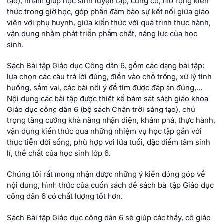
tạo), nhằm giúp học sinh luyện tập, củng cố, mở rộng kiến
thức trong giờ học, góp phần đảm bảo sự kết nối giữa giáo
viên với phụ huynh, giữa kiến thức với quá trình thực hành,
vận dụng nhằm phát triển phẩm chất, năng lực của học
sinh.
Sách Bài tập Giáo dục Công dân 6, gồm các dạng bài tập:
lựa chọn các câu trả lời đúng, điền vào chỗ trống, xử lý tình
huống, sắm vai, các bài nối ý để tìm được đáp án đúng,...
Nội dung các bài tập được thiết kế bám sát sách giáo khoa
Giáo dục công dân 6 (bộ sách Chân trời sáng tạo), chú
trọng tăng cường khả năng nhận diện, khám phá, thực hành,
vận dụng kiến thức qua những nhiệm vụ học tập gắn với
thực tiễn đời sống, phù hợp với lứa tuổi, đặc điểm tâm sinh
lí, thể chất của học sinh lớp 6.
Chúng tôi rất mong nhận được những ý kiến đóng góp về
nội dung, hình thức của cuốn sách để sách bài tập Giáo dục
công dân 6 có chất lượng tốt hơn.
Sách Bài tập Giáo dục công dân 6 sẽ giúp các thầy, cô giáo