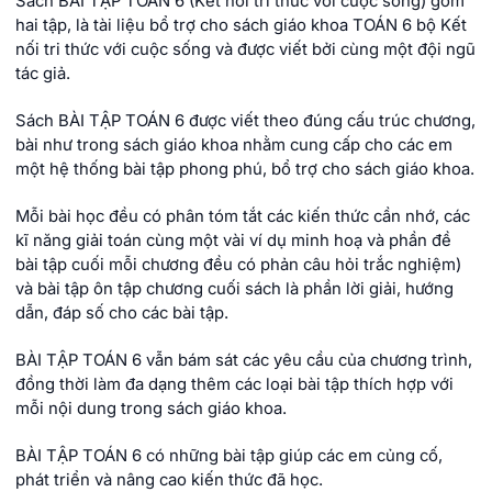
Sách BÀI TẬP TOÁN 6 (Kết nối tri thức với cuộc sống) gồm
hai tập, là tài liệu bổ trợ cho sách giáo khoa TOÁN 6 bộ Kết
nối tri thức với cuộc sống và được viết bởi cùng một đội ngũ
tác giả.
Sách BÀI TẬP TOÁN 6 được viết theo đúng cấu trúc chương,
bài như trong sách giáo khoa nhằm cung cấp cho các em
một hệ thống bài tập phong phú, bổ trợ cho sách giáo khoa.
Mỗi bài học đều có phân tóm tắt các kiến thức cần nhớ, các
kĩ năng giải toán cùng một vài ví dụ minh hoạ và phần đề
bài tập cuối mỗi chương đều có phản câu hỏi trắc nghiệm)
và bài tập ôn tập chương cuối sách là phần lời giải, hướng
dẫn, đáp số cho các bài tập.
BÀI TẬP TOÁN 6 vẫn bám sát các yêu cầu của chương trình,
đồng thời làm đa dạng thêm các loại bài tập thích hợp với
mỗi nội dung trong sách giáo khoa.
BÀI TẬP TOÁN 6 có những bài tập giúp các em củng cố,
phát triển và nâng cao kiến thức đã học.