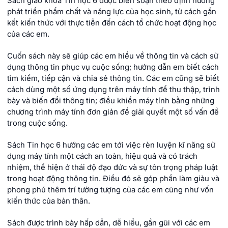
Sách giáo khoa Tin học 6 được biên soạn theo định hướng
phát triển phẩm chất và năng lực của học sinh, từ cách gắn
kết kiến thức với thực tiễn đến cách tổ chức hoạt động học
của các em.
Cuốn sách này sẽ giúp các em hiểu về thông tin và cách sử
dụng thông tin phục vụ cuộc sống; hướng dẫn em biết cách
tìm kiếm, tiếp cận và chia sẻ thông tin. Các em cũng sẽ biết
cách dùng một số ứng dụng trên máy tính để thu thập, trình
bày và biến đổi thông tin; điều khiển máy tính bằng những
chương trình máy tính đơn giản để giải quyết một số vấn đề
trong cuộc sống.
Sách Tin học 6 hướng các em tới việc rèn luyện kĩ năng sử
dụng máy tính một cách an toàn, hiệu quả và có trách
nhiệm, thể hiện ở thái độ đạo đức và sự tôn trọng pháp luật
trong hoạt động thông tin. Điều đó sẽ góp phần làm giàu và
phong phú thêm trí tưởng tượng của các em cũng như vốn
kiến thức của bản thân.
Sách được trình bày hấp dẫn, dễ hiểu, gần gũi với các em