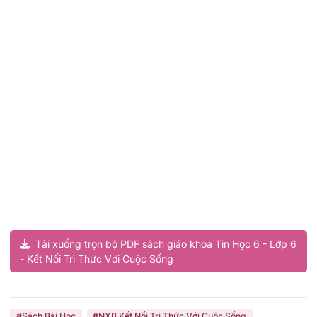
Tải xuống trọn bộ PDF sách giáo khoa Tin Học 6 - Lớp 6
- Kết Nối Tri Thức Với Cuộc Sống
#Sách Bài Học
#NXB Kết Nối Tri Thức Với Cuộc Sống