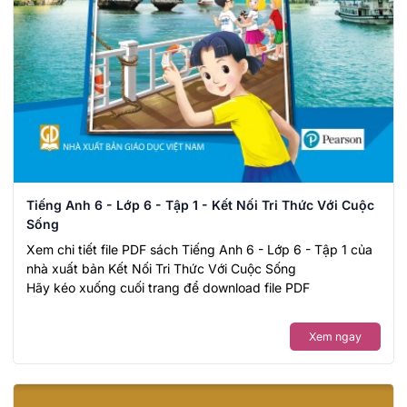
Tiếng Anh 6 - Lớp 6 - Tập 1 - Kết Nối Tri Thức Với Cuộc
Sống
Xem chi tiết file PDF sách Tiếng Anh 6 - Lớp 6 - Tập 1 của
nhà xuất bản Kết Nối Tri Thức Với Cuộc Sống
Hãy kéo xuống cuối trang để download file PDF
Xem ngay