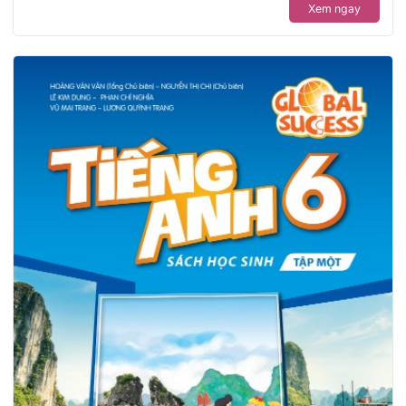
Xem ngay