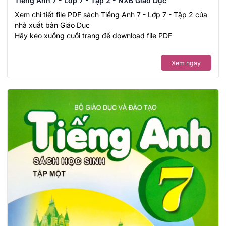
Tiếng Anh 7 - Lớp 7 - Tập 2 - NXB Giáo Dục
Xem chi tiết file PDF sách Tiếng Anh 7 - Lớp 7 - Tập 2 của
nhà xuất bản Giáo Dục
Hãy kéo xuống cuối trang để download file PDF
Xem ngay