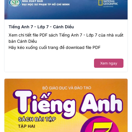
Tiếng Anh 7 - Lớp 7 - Cánh Diều
Xem chi tiết file PDF sách Tiếng Anh 7 - Lớp 7 của nhà xuất
bản Cánh Diều
Hãy kéo xuống cuối trang để download file PDF
Xem ngay