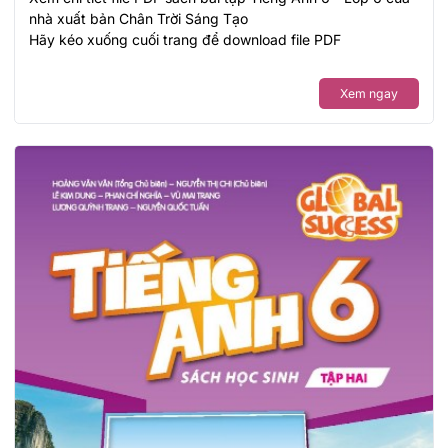
nhà xuất bản Chân Trời Sáng Tạo
Hãy kéo xuống cuối trang để download file PDF
Xem ngay