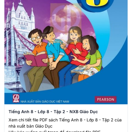
Tiếng Anh 8 - Lớp 8 - Tập 2 - NXB Giáo Dục
Xem chi tiết file PDF sách Tiếng Anh 8 - Lớp 8 - Tập 2 của
nhà xuất bản Giáo Dục