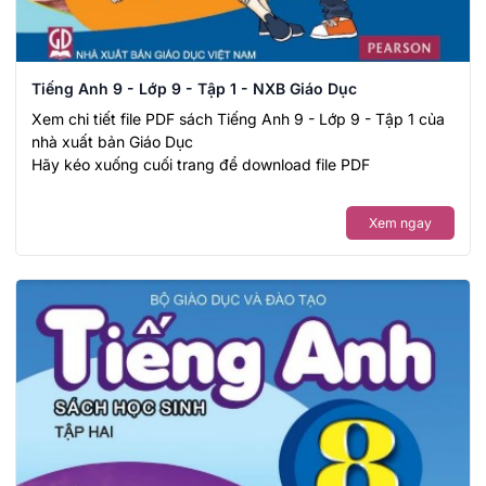
Tiếng Anh 9 - Lớp 9 - Tập 1 - NXB Giáo Dục
Xem chi tiết file PDF sách Tiếng Anh 9 - Lớp 9 - Tập 1 của
nhà xuất bản Giáo Dục
Hãy kéo xuống cuối trang để download file PDF
Xem ngay