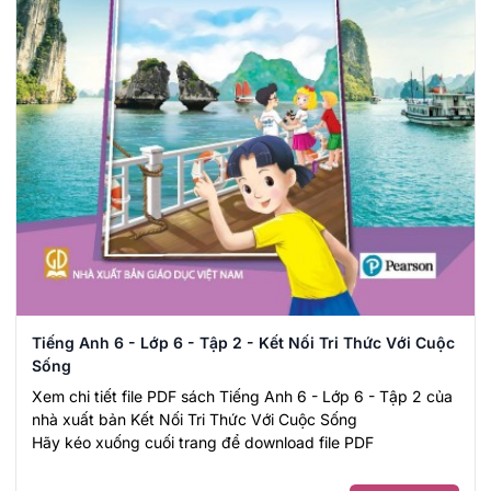
Tiếng Anh 6 - Lớp 6 - Tập 2 - Kết Nối Tri Thức Với Cuộc
Sống
Xem chi tiết file PDF sách Tiếng Anh 6 - Lớp 6 - Tập 2 của
nhà xuất bản Kết Nối Tri Thức Với Cuộc Sống
Hãy kéo xuống cuối trang để download file PDF