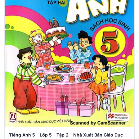
Tiếng Anh 5 - Lớp 5 - Tập 2 - Nhà Xuất Bản Giáo Dục