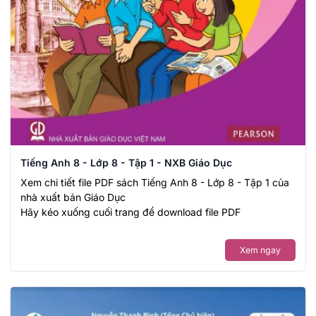
Tiếng Anh 8 - Lớp 8 - Tập 1 - NXB Giáo Dục
Xem chi tiết file PDF sách Tiếng Anh 8 - Lớp 8 - Tập 1 của
nhà xuất bản Giáo Dục
Hãy kéo xuống cuối trang để download file PDF
Xem ngay