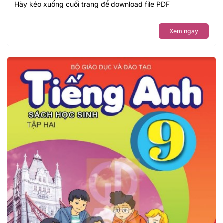
Hãy kéo xuống cuối trang để download file PDF
Xem ngay