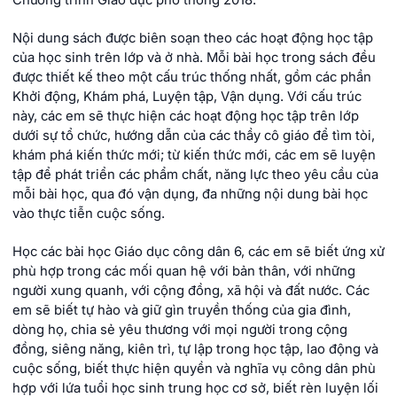
Chương trình Giáo dục phổ thông 2018.
Nội dung sách được biên soạn theo các hoạt động học tập
của học sinh trên lớp và ở nhà. Mỗi bài học trong sách đều
được thiết kế theo một cấu trúc thống nhất, gồm các phần
Khởi động, Khám phá, Luyện tập, Vận dụng. Với cấu trúc
này, các em sẽ thực hiện các hoạt động học tập trên lớp
dưới sự tổ chức, hướng dẫn của các thầy cô giáo để tìm tòi,
khám phá kiến thức mới; từ kiến thức mới, các em sẽ luyện
tập để phát triển các phẩm chất, năng lực theo yêu cầu của
mỗi bài học, qua đó vận dụng, đa những nội dung bài học
vào thực tiễn cuộc sống.
Học các bài học Giáo dục công dân 6, các em sẽ biết ứng xử
phù hợp trong các mối quan hệ với bản thân, với những
người xung quanh, với cộng đồng, xã hội và đất nước. Các
em sẽ biết tự hào và giữ gìn truyền thống của gia đình,
dòng họ, chia sẻ yêu thương với mọi người trong cộng
đồng, siêng năng, kiên trì, tự lập trong học tập, lao động và
cuộc sống, biết thực hiện quyền và nghĩa vụ công dân phù
hợp với lứa tuổi học sinh trung học cơ sở, biết rèn luyện lối